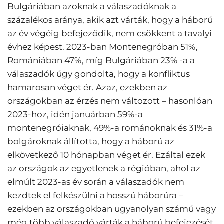
Bulgáriában azoknak a válaszadóknak a
százalékos aránya, akik azt várták, hogy a háború
az év végéig befejeződik, nem csökkent a tavalyi
évhez képest. 2023-ban Montenegróban 51%,
Romániában 47%, míg Bulgáriában 23% -a a
válaszadók úgy gondolta, hogy a konfliktus
hamarosan véget ér. Azaz, ezekben az
országokban az érzés nem változott – hasonlóan
2023-hoz, idén januárban 59%-a
montenegróiaknak, 49%-a románoknak és 31%-a
bolgároknak állította, hogy a háború az
elkövetkező 10 hónapban véget ér. Ezáltal ezek
az országok az egyetlenek a régióban, ahol az
elmúlt 2023-as év során a válaszadók nem
kezdtek el felkészülni a hosszú háborúra –
ezekben az országokban ugyanolyan számú vagy
még több válaszadó várták a háború befejezését