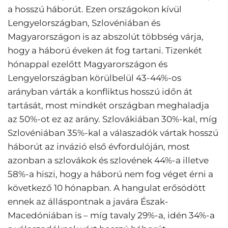
a hosszú háborút. Ezen országokon kívül
Lengyelországban, Szlovéniában és
Magyarországon is az abszolút többség várja,
hogy a háború éveken át fog tartani. Tizenkét
hónappal ezelőtt Magyarországon és
Lengyelországban körülbelül 43-44%-os
arányban várták a konfliktus hosszú időn át
tartását, most mindkét országban meghaladja
az 50%-ot ez az arány. Szlovákiában 30%-kal, míg
Szlovéniában 35%-kal a válaszadók vártak hosszú
háborút az invázió első évfordulóján, most
azonban a szlovákok és szlovének 44%-a illetve
58%-a hiszi, hogy a háború nem fog véget érni a
következő 10 hónapban. A hangulat erősödött
ennek az álláspontnak a javára Észak-
Macedóniában is – míg tavaly 29%-a, idén 34%-a