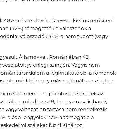
k 48%-a és a szlovének 49%-a kívánta erősíteni
ban (42%) támogatták a válaszadók a
edóniai válaszadók 34%-a nem tudott (vagy
Egyesült Államokkal. Romániában 42,
csolatok jelenlegi szintjén. Vagyis nem
 román társadalom a legkritikusabb: a románok
gasabb, mint bármely más regionális országban.
a nemzetekben nem jelentős a szakadék az
usztriában mindössze 8, Lengyelországban 7,
e vagy változatlan tartása nem rendelkezik
%-a és a lengyelek 27%-a támogatja a
eskedelmi szálakat fűzni Kínához.