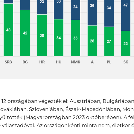
 12 országában végezték el: Ausztriában, Bulgáriába
lovákiában, Szlovéniában, Észak-Macedóniában, Mon
gyűjtötték (Magyarországban 2023 októberében). A f
álaszadóval. Az országonkénti minta nem, életkor és 