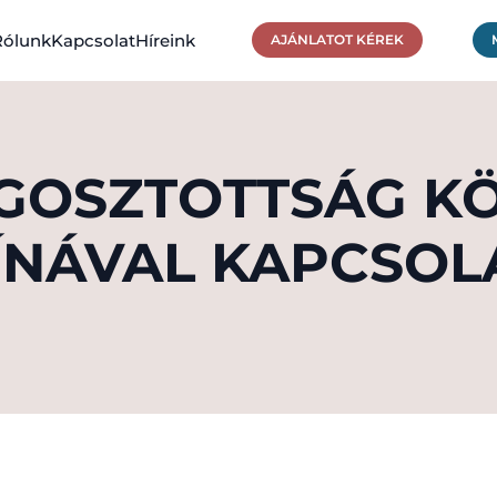
Rólunk
Kapcsolat
Híreink
AJÁNLATOT KÉREK
GOSZTOTTSÁG K
ÍNÁVAL KAPCSOL