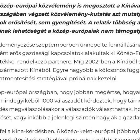
zép-európai közvélemény is megosztott a Kínával
2 országában végzett közvélemény-kutatás azt muta
ok erősítését, sem gyengítését. A relatív többség
sának lehetőségét a közép-európaiak nem támogatj
zdeményezése szeptemberben ünnepelte fennállásának 
 erős gazdasági kapcsolatok alakultak ki Közép-Euró
tékkel rendelkező partnere. Míg 2002-ben a Kínából
a származott Kínából. Egyre nagyobb a kölcsönös függ
tmentesítési stratégiával próbálnak kezelni.
ép-európai országban, hogy jobban megértse, hogya
am mindegyikéből 1000 válaszadót kérdeztek, hogy tám
rdés megválaszolásakor a válaszadók választhattak, h
sét, vagy inkább a jelenlegi szinten hagyják a gazda
l a Kína-kérdésben. 6 közép-kelet-európai (többnyire
rősítését részesíti előnyben, míg további 3 regionáli