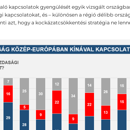
aló kapcsolatok gyengülését egyik vizsgált országb
gi kapcsolatokat, és – különösen a régió délibb orszá
i azt, hogy a kockázatcsökkentési stratégia ne lenne