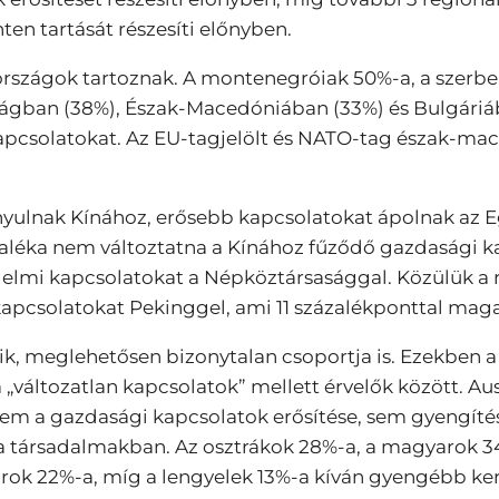
ten tartását részesíti előnyben.
 országok tartoznak. A montenegróiak 50%-a, a szerbe
zágban (38%), Észak-Macedóniában (33%) és Bulgáriá
pcsolatokat. Az EU-tagjelölt és NATO-tag észak-mac
yulnak Kínához, erősebb kapcsolatokat ápolnak az 
léka nem változtatna a Kínához fűződő gazdasági kap
delmi kapcsolatokat a Népköztársasággal. Közülük a
kapcsolatokat Pekinggel, ami 11 százalékponttal ma
k, meglehetősen bizonytalan csoportja is. Ezekben 
 „változatlan kapcsolatok” mellett érvelők között. A
em a gazdasági kapcsolatok erősítése, sem gyengítés
társadalmakban. Az osztrákok 28%-a, a magyarok 34
rok 22%-a, míg a lengyelek 13%-a kíván gyengébb ker