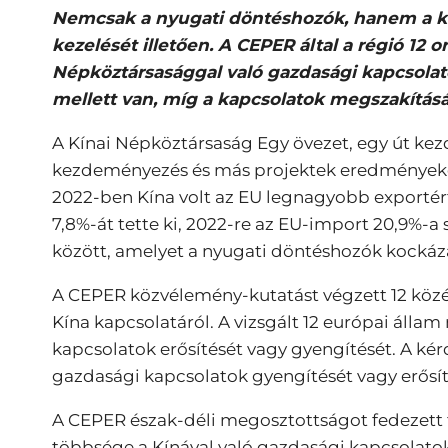
Nemcsak a nyugati döntéshozók, hanem a kö
kezelését illetően. A CEPER által a régió 1
Népköztársasággal való gazdasági kapcsolat
mellett van, míg a kapcsolatok megszakítá
A Kínai Népköztársaság Egy övezet, egy út ke
kezdeményezés és más projektek eredményeként
2022-ben Kína volt az EU legnagyobb exportér
7,8%-át tette ki, 2022-re az EU-import 20,9%-
között, amelyet a nyugati döntéshozók kockáza
A CEPER közvélemény-kutatást végzett 12 köz
Kína kapcsolatáról. A vizsgált 12 európai áll
kapcsolatok erősítését vagy gyengítését. A ké
gazdasági kapcsolatok gyengítését vagy erősíté
A CEPER észak-déli megosztottságot fedezett fe
többsége a Kínával való gazdasági kapcsolatok e