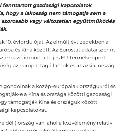
 fenntartott gazdasági kapcsolatok
tja, hogy a lakosság nem támogatja sem a
 a szorosabb vagy változatlan együttműködés
ák.
10. évfordulóját. Az elmúlt évtizedekben a
pa és Kína között. Az Eurostat adatai szerint
 származó import a teljes EU-termékimport
őség az európai tagállamok és az ázsiai ország
n gondolnak a közép-európaiak országukról és
ogatják-e a Kína és országa közötti gazdasági
ogy támogatják Kína és országuk közötti
sági kapcsolatokat.
 déli) ország van, ahol a közvélemény relatív
s (többnyire északi) államban a relatív