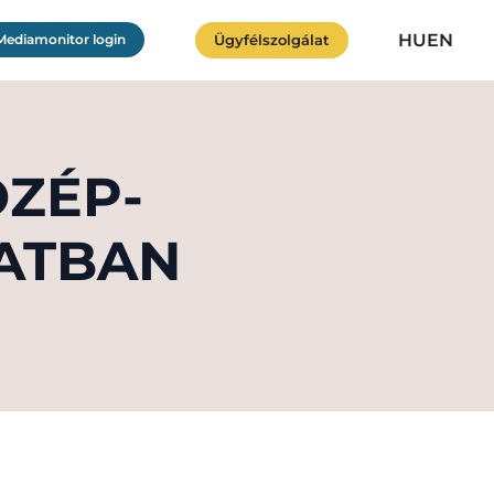
HU
EN
Ügyfélszolgálat
Mediamonitor login
ÖZÉP-
ATBAN