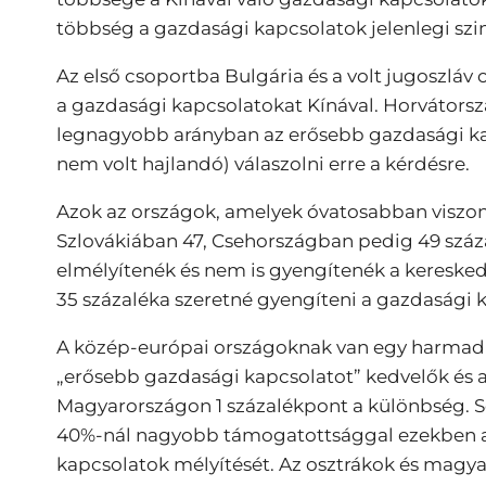
többség a gazdasági kapcsolatok jelenlegi szin
Az első csoportba Bulgária és a volt jugoszláv
a gazdasági kapcsolatokat Kínával. Horvátors
legnagyobb arányban az erősebb gazdasági ka
nem volt hajlandó) válaszolni erre a kérdésre.
Azok az országok, amelyek óvatosabban viszon
Szlovákiában 47, Csehországban pedig 49 száza
elmélyítenék és nem is gyengítenék a kereske
35 százaléka szeretné gyengíteni a gazdasági 
A közép-európai országoknak van egy harmadi
„erősebb gazdasági kapcsolatot” kedvelők és a
Magyarországon 1 százalékpont a különbség. S
40%-nál nagyobb támogatottsággal ezekben a 
kapcsolatok mélyítését. Az osztrákok és magya